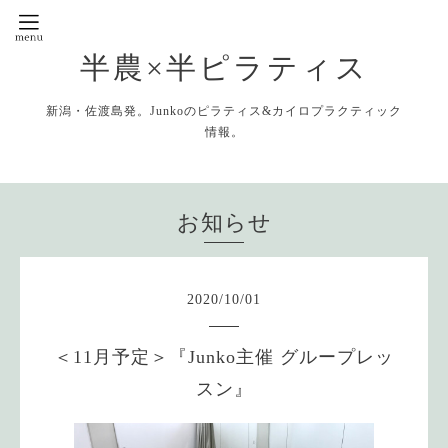
半農×半ピラティス
新潟・佐渡島発。Junkoのピラティス&カイロプラクティック
情報。
お知らせ
2020
/
10
/
01
＜11月予定＞『Junko主催 グループレッ
スン』